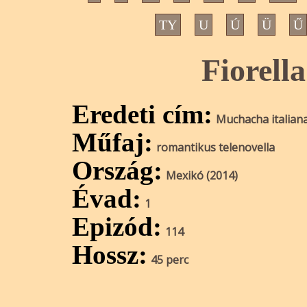
TY
U
Ú
Ü
Ű
Fiorell
Eredeti cím:
Muchacha italiana
Műfaj:
romantikus telenovella
Ország:
Mexikó (2014)
Évad:
1
Epizód:
114
Hossz:
45 perc