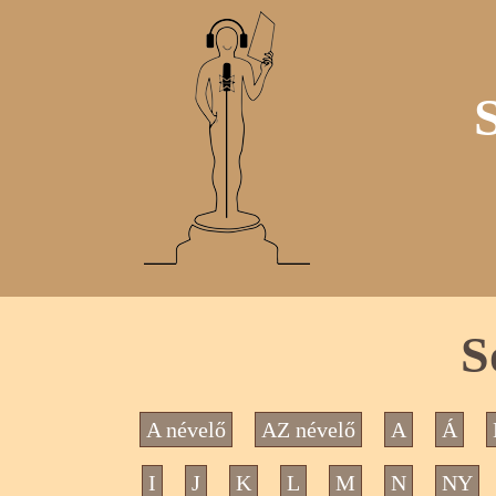
S
A névelő
AZ névelő
A
Á
I
J
K
L
M
N
NY