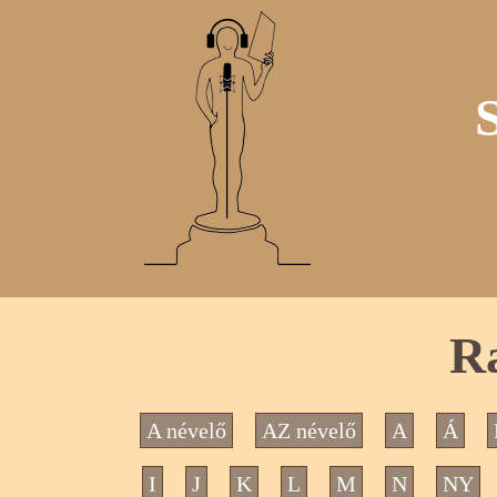
Ra
A névelő
AZ névelő
A
Á
I
J
K
L
M
N
NY