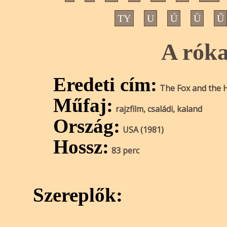
TY
U
Ú
Ü
Ű
A róka
Eredeti cím:
The Fox and the
Műfaj:
rajzfilm, családi, kaland
Ország:
USA (1981)
Hossz:
83 perc
Szereplők: