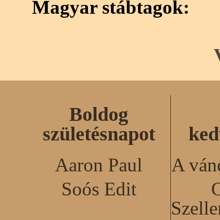
Magyar stábtagok:
Boldog
születésnapot
ked
Aaron Paul
A ván
Soós Edit
C
Szell