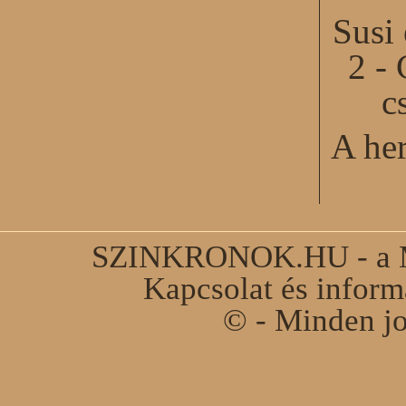
Susi
2 - 
c
A he
SZINKRONOK.HU - a Ma
Kapcsolat és infor
© - Minden jo