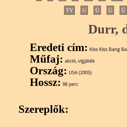
TY
U
Ú
Ü
Ű
Durr, 
Eredeti cím:
Kiss Kiss Bang B
Műfaj:
akció, vígjáték
Ország:
USA (2005)
Hossz:
98 perc
Szereplők: