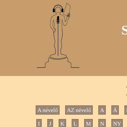
A névelő
AZ névelő
A
Á
I
J
K
L
M
N
NY