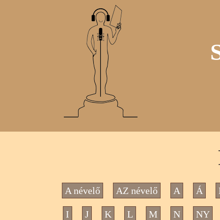
A névelő
AZ névelő
A
Á
I
J
K
L
M
N
NY