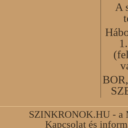
A 
Hábo
1
(fe
v
BOR
SZ
SZINKRONOK.HU - a Ma
Kapcsolat és infor