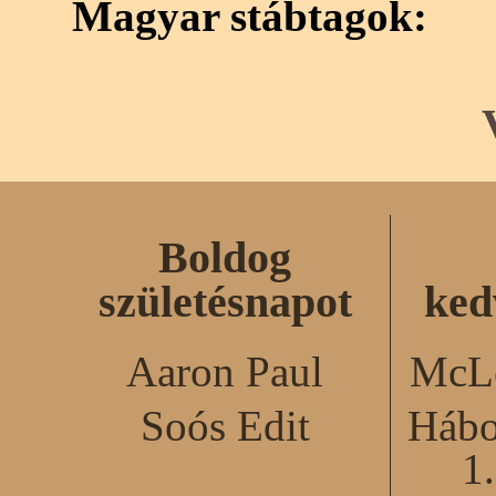
Magyar stábtagok:
Boldog
születésnapot
ked
Aaron Paul
McLe
Soós Edit
Hábo
1