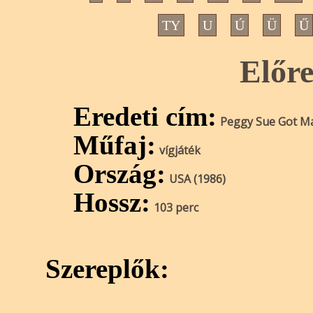
TY
U
Ú
Ü
Ű
Előre
Eredeti cím:
Peggy Sue Got Ma
Műfaj:
vígjáték
Ország:
USA (1986)
Hossz:
103 perc
Szereplők: