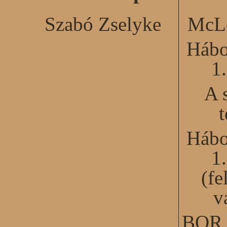
Szabó Zselyke
McLe
Hábo
1
A 
Hábo
1
(fe
v
BOR