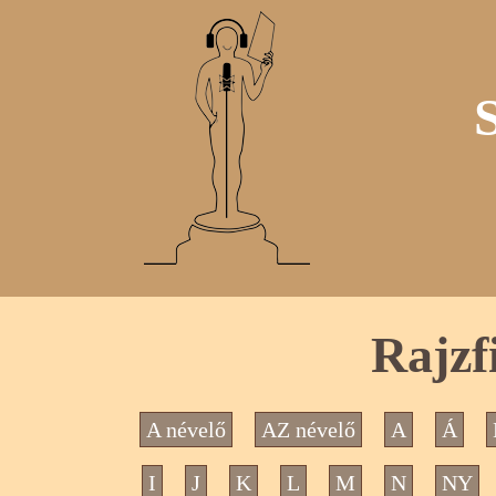
Rajzf
A névelő
AZ névelő
A
Á
I
J
K
L
M
N
NY