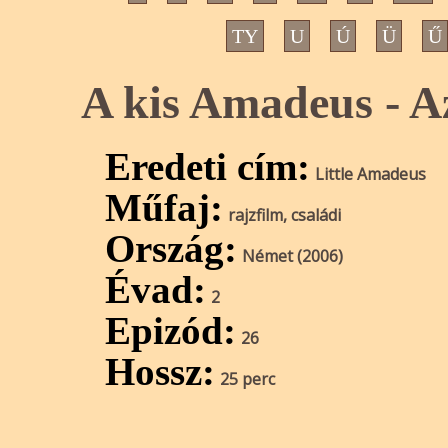
TY
U
Ú
Ü
Ű
A kis Amadeus - A
Eredeti cím:
Little Amadeus
Műfaj:
rajzfilm, családi
Ország:
Német (2006)
Évad:
2
Epizód:
26
Hossz:
25 perc