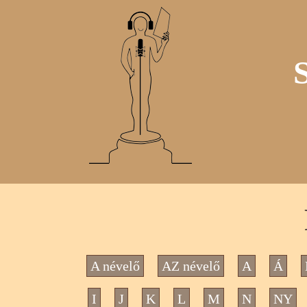
A névelő
AZ névelő
A
Á
I
J
K
L
M
N
NY