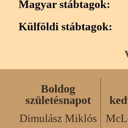
Magyar stábtagok:
Külföldi stábtagok:
Boldog
születésnapot
ked
Dimulász Miklós
McLe