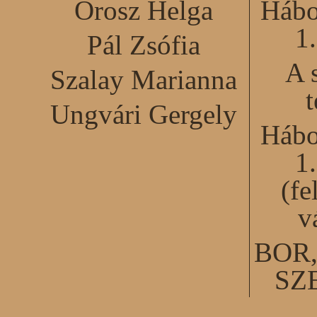
Orosz Helga
Hábo
1
Pál Zsófia
A 
Szalay Marianna
Ungvári Gergely
Hábo
1
(fe
v
BOR
SZ