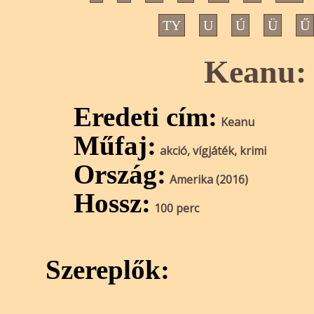
TY
U
Ú
Ü
Ű
Keanu:
Eredeti cím:
Keanu
Műfaj:
akció, vígjáték, krimi
Ország:
Amerika (2016)
Hossz:
100 perc
Szereplők: