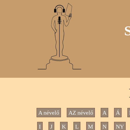
A névelő
AZ névelő
A
Á
I
J
K
L
M
N
NY