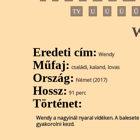
TY
U
Ú
Ü
Ű
Eredeti cím:
Wendy
Műfaj:
családi, kaland, lovas
Ország:
Német (2017)
Hossz:
91 perc
Történet:
Wendy a nagyinál nyaral vidéken. A balesete
gyakorolni kezd.