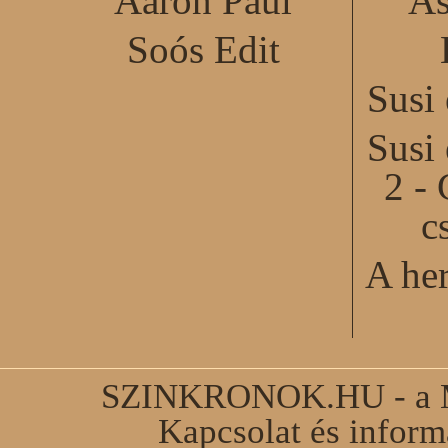
Aaron Paul
As
Soós Edit
Susi
Susi
2 - 
c
A he
SZINKRONOK.HU - a Ma
Kapcsolat és infor