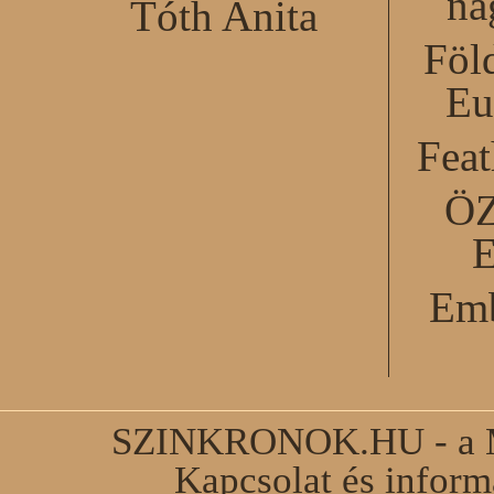
na
Tóth Anita
Föl
Eu
Feat
Ö
Emb
SZINKRONOK.HU - a Ma
Kapcsolat és infor