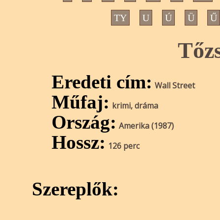
TY
U
Ú
Ü
Ű
Tőz
Eredeti cím:
Wall Street
Műfaj:
krimi, dráma
Ország:
Amerika (1987)
Hossz:
126 perc
Szereplők: