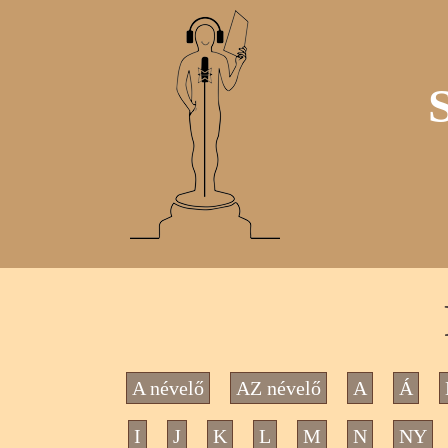
A névelő
AZ névelő
A
Á
I
J
K
L
M
N
NY