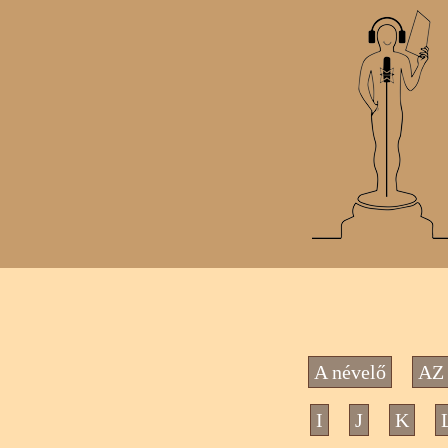
A névelő
AZ 
I
J
K