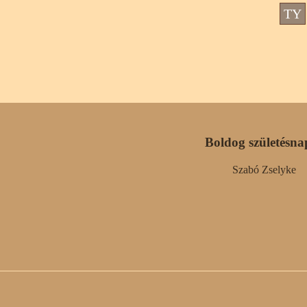
TY
Boldog születésna
Szabó Zselyke