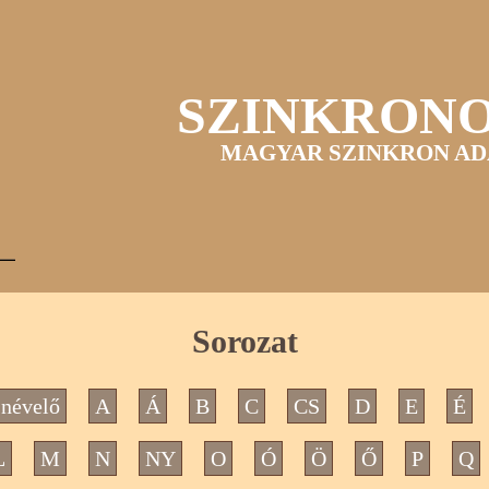
SZINKRON
MAGYAR SZINKRON AD
Sorozat
névelő
A
Á
B
C
CS
D
E
É
L
M
N
NY
O
Ó
Ö
Ő
P
Q