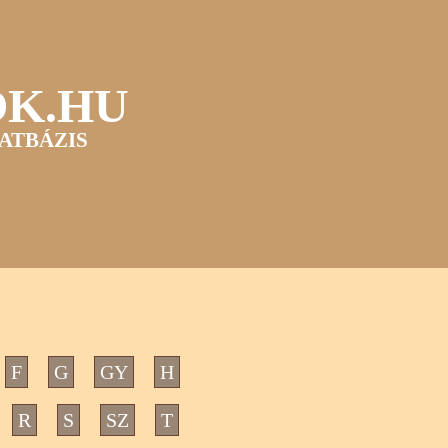
OK.HU
ATBÁZIS
F
G
GY
H
R
S
SZ
T