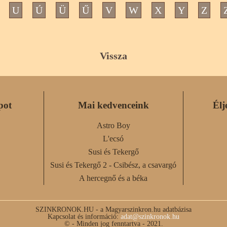
U
Ú
Ü
Ű
V
W
X
Y
Z
Vissza
pot
Mai kedvenceink
Élj
Astro Boy
L'ecsó
Susi és Tekergő
Susi és Tekergő 2 - Csibész, a csavargó
A hercegnő és a béka
SZINKRONOK.HU - a Magyarszinkron.hu adatbázisa
Kapcsolat és információ:
adat@szinkronok.hu
© - Minden jog fenntartva - 2021.