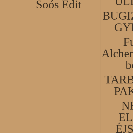
ÜL
Soós Edit
BUGI
GY
F
Alchem
b
TARB
PA
N
EL
ÉJ