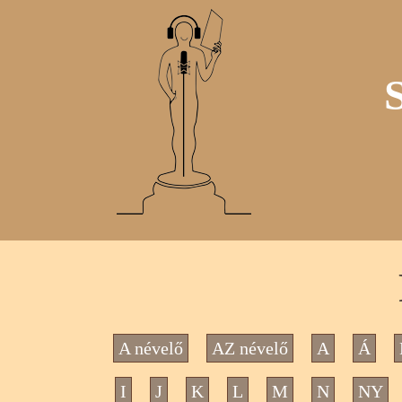
A névelő
AZ névelő
A
Á
I
J
K
L
M
N
NY