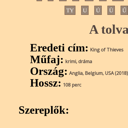
TY
U
Ú
Ü
Ű
A tolv
Eredeti cím:
King of Thieves
Műfaj:
krimi, dráma
Ország:
Anglia, Belgium, USA (2018)
Hossz:
108 perc
Szereplők: