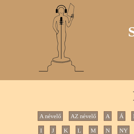
A névelő
AZ névelő
A
Á
I
J
K
L
M
N
NY