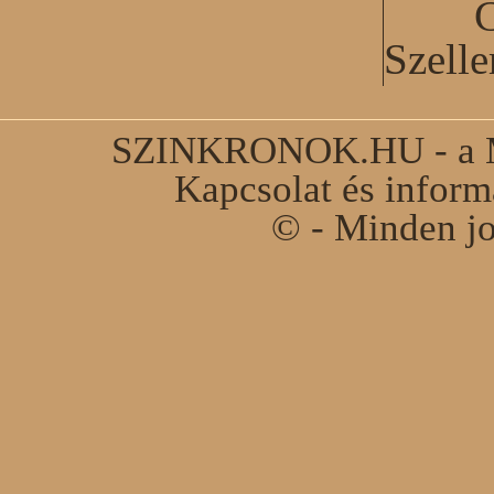
C
Szell
SZINKRONOK.HU - a Ma
Kapcsolat és infor
© - Minden jo