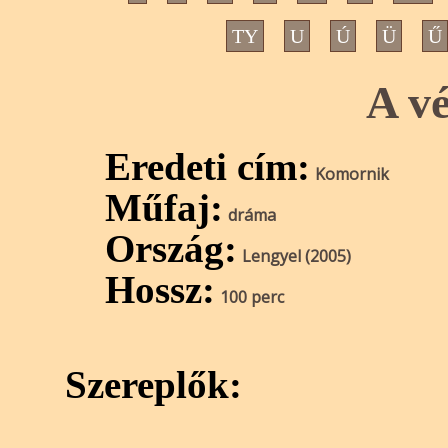
TY
U
Ú
Ü
Ű
A v
Eredeti cím:
Komornik
Műfaj:
dráma
Ország:
Lengyel (2005)
Hossz:
100 perc
Szereplők: