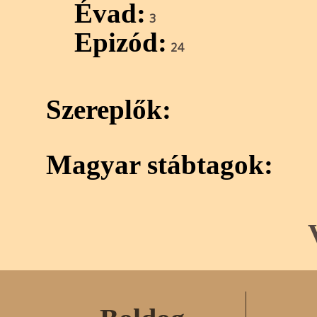
Évad:
3
Epizód:
24
Szereplők:
Magyar stábtagok: