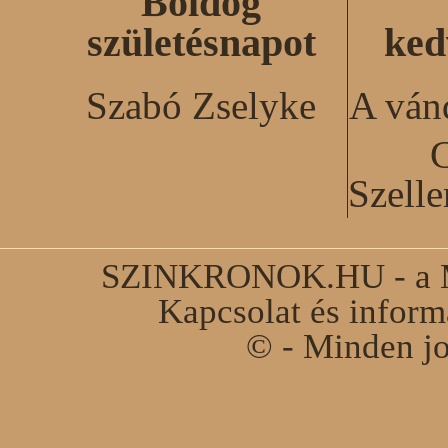
Boldog
születésnapot
ked
Szabó Zselyke
A ván
C
Szell
SZINKRONOK.HU - a Ma
Kapcsolat és infor
© - Minden jo