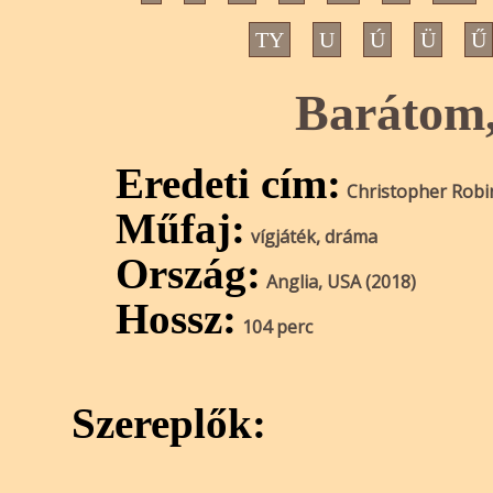
TY
U
Ú
Ü
Ű
Barátom,
Eredeti cím:
Christopher Robi
Műfaj:
vígjáték, dráma
Ország:
Anglia, USA (2018)
Hossz:
104 perc
Szereplők: