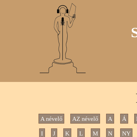
A névelő
AZ névelő
A
Á
I
J
K
L
M
N
NY