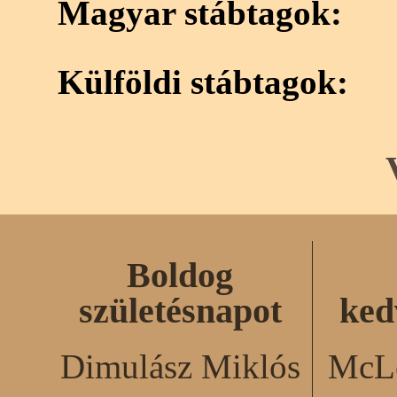
Magyar stábtagok:
Külföldi stábtagok:
Boldog
születésnapot
ked
Dimulász Miklós
McLe