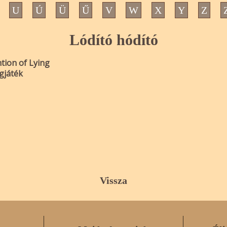
U
Ú
Ü
Ű
V
W
X
Y
Z
Lódító hódító
tion of Lying
gjáték
Vissza