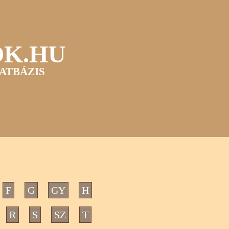
OK.HU
ATBÁZIS
F
G
GY
H
R
S
SZ
T