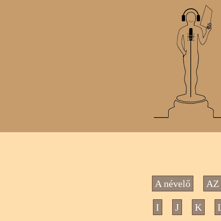
A névelő
AZ 
I
J
K