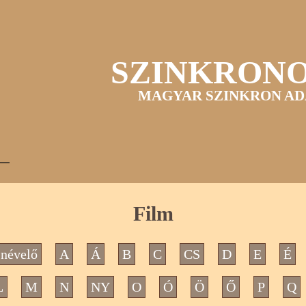
SZINKRON
MAGYAR SZINKRON AD
Film
névelő
A
Á
B
C
CS
D
E
É
L
M
N
NY
O
Ó
Ö
Ő
P
Q