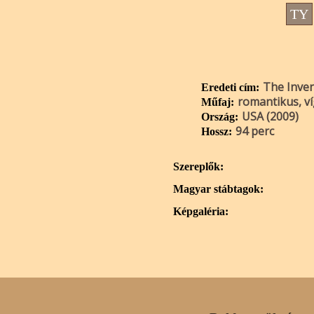
TY
The Inven
Eredeti cím:
romantikus, ví
Műfaj:
USA (2009)
Ország:
94 perc
Hossz:
Szereplők:
Magyar stábtagok:
Képgaléria: