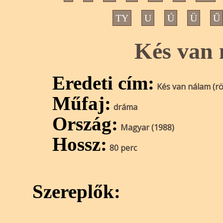
TY
U
Ú
Ü
Ű
Kés van 
Eredeti cím:
Kés van nálam (rö
Műfaj:
dráma
Ország:
Magyar (1988)
Hossz:
80 perc
Szereplők: