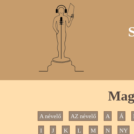
Mag
A névelő
AZ névelő
A
Á
I
J
K
L
M
N
NY