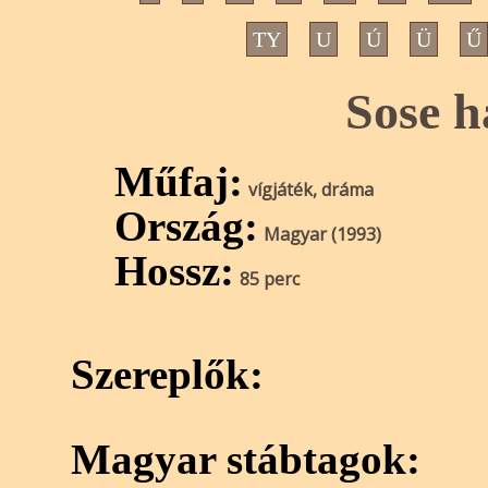
TY
U
Ú
Ü
Ű
Sose h
Műfaj:
vígjáték, dráma
Ország:
Magyar (1993)
Hossz:
85 perc
Szereplők:
Magyar stábtagok: