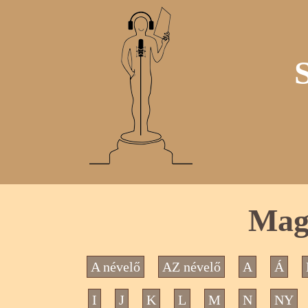
Mag
A névelő
AZ névelő
A
Á
I
J
K
L
M
N
NY