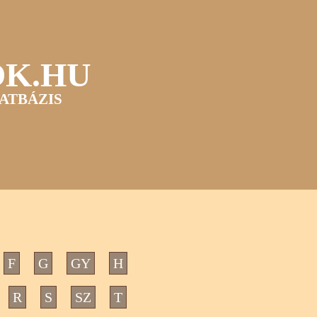
OK.HU
ATBÁZIS
F
G
GY
H
R
S
SZ
T