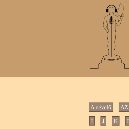
A névelő
AZ 
I
J
K