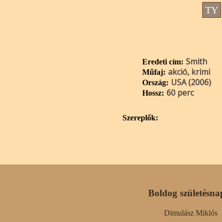
TY
Smith
Eredeti cím:
akció, krimi
Műfaj:
USA (2006)
Ország:
60 perc
Hossz:
Szereplők:
Boldog születésna
Dimulász Miklós