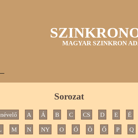
SZINKRON
MAGYAR SZINKRON AD
Sorozat
névelő
A
Á
B
C
CS
D
E
É
L
M
N
NY
O
Ó
Ö
Ő
P
Q