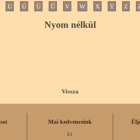
U
Ú
Ü
Ű
V
W
X
Y
Z
Nyom nélkül
Vissza
pot
Mai kedvenceink
Élj
I/1