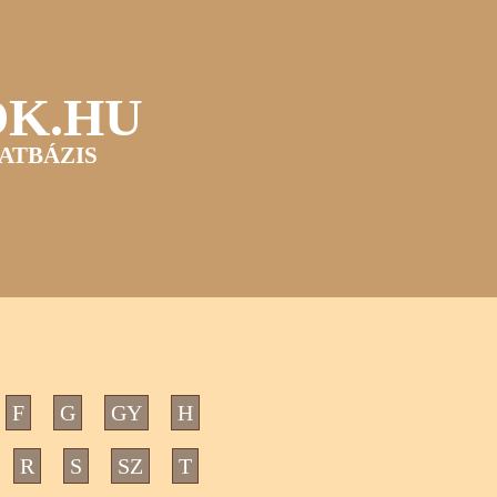
OK.HU
ATBÁZIS
F
G
GY
H
R
S
SZ
T