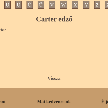
U
Ú
Ü
Ű
V
W
X
Y
Z
Carter edző
rter
Vissza
pot
Mai kedvenceink
Élj