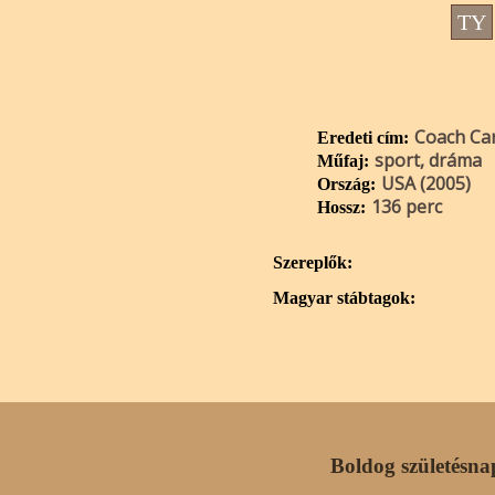
TY
Coach Ca
Eredeti cím:
sport, dráma
Műfaj:
USA (2005)
Ország:
136 perc
Hossz:
Szereplők:
Magyar stábtagok:
Boldog születésna