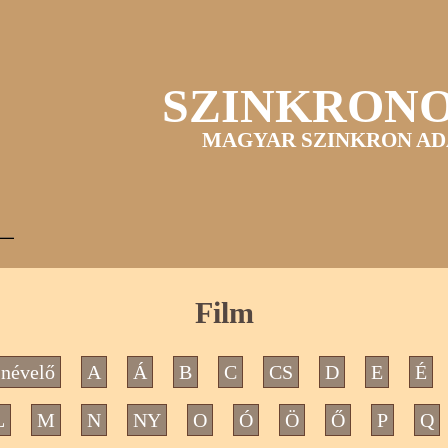
SZINKRON
MAGYAR SZINKRON AD
Film
névelő
A
Á
B
C
CS
D
E
É
L
M
N
NY
O
Ó
Ö
Ő
P
Q