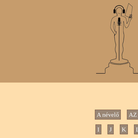
A névelő
AZ 
I
J
K