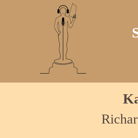
Ka
Richa