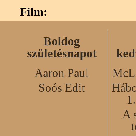
Film:
Boldog
születésnapot
ked
Aaron Paul
McLe
Soós Edit
Hábo
1
A 