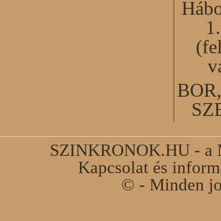
Hábo
1
(fe
v
BOR
SZ
SZINKRONOK.HU - a Ma
Kapcsolat és infor
© - Minden jo