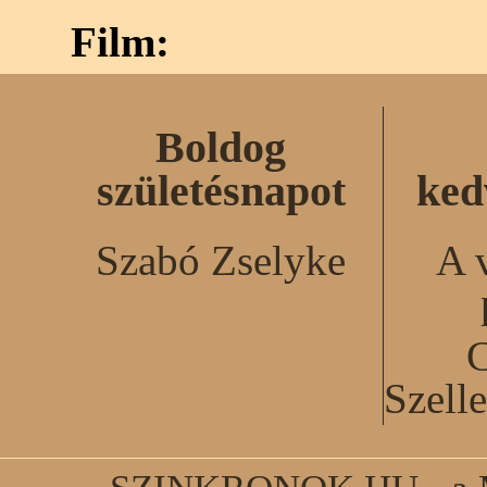
Film:
Boldog
születésnapot
ked
Szabó Zselyke
A 
C
Szell