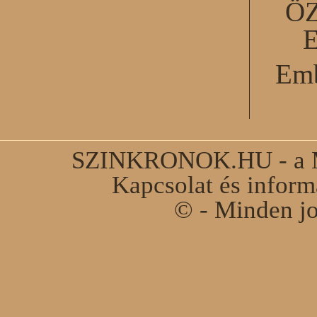
Ö
Emb
SZINKRONOK.HU - a Ma
Kapcsolat és infor
© - Minden jo