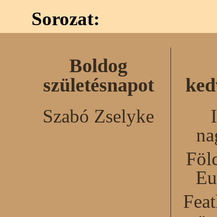
Sorozat:
Boldog
születésnapot
ked
Szabó Zselyke
na
Föl
Eu
Feat