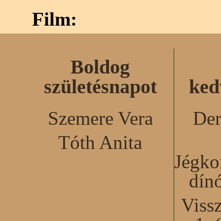
Film:
Boldog
születésnapot
ked
Szemere Vera
Der
Tóth Anita
Jégko
dín
Viss