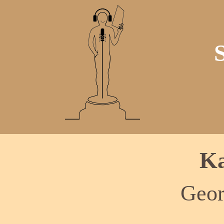
Ka
Geor