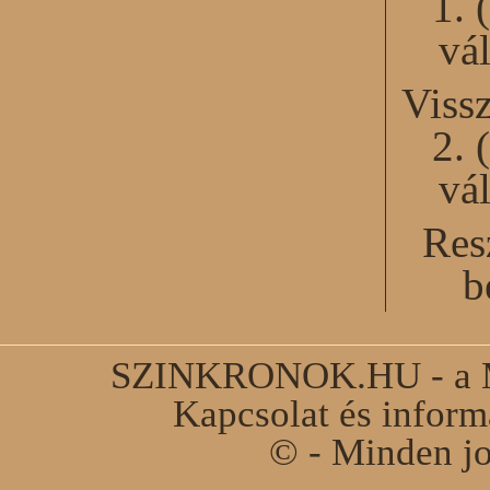
1. 
vál
Viss
2. 
vál
Res
b
SZINKRONOK.HU - a Ma
Kapcsolat és infor
© - Minden jo