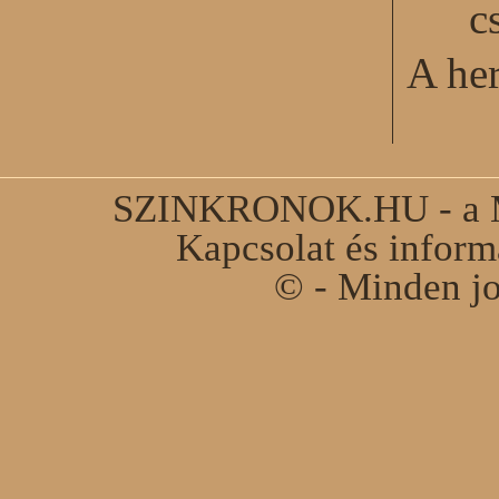
c
A he
SZINKRONOK.HU - a Ma
Kapcsolat és infor
© - Minden jo