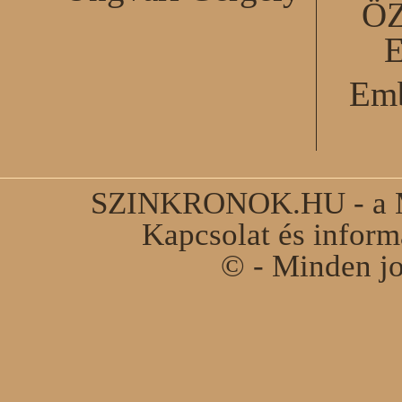
Ö
Emb
SZINKRONOK.HU - a Ma
Kapcsolat és infor
© - Minden jo