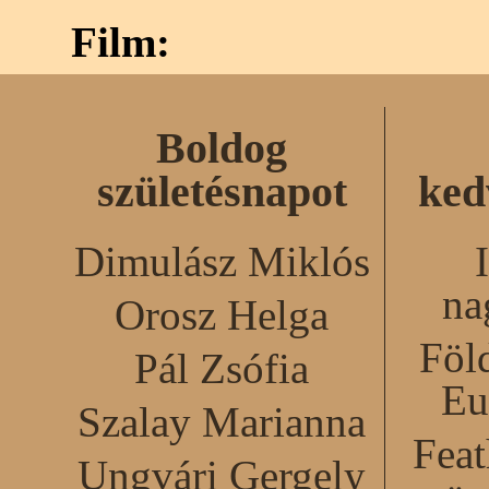
Film:
Boldog
születésnapot
ked
Dimulász Miklós
na
Orosz Helga
Föl
Pál Zsófia
Eu
Szalay Marianna
Feat
Ungvári Gergely