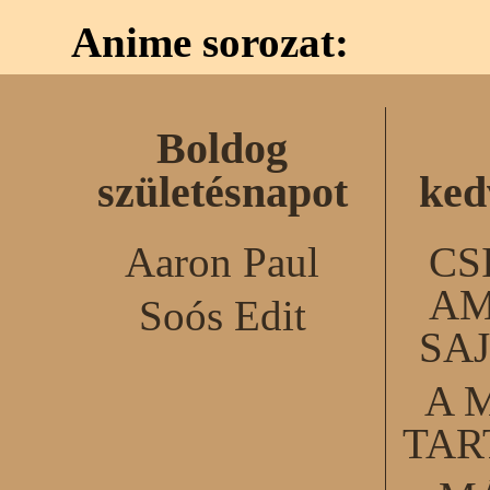
Anime sorozat:
Boldog
születésnapot
ked
Aaron Paul
CS
AM
Soós Edit
SA
A 
TA