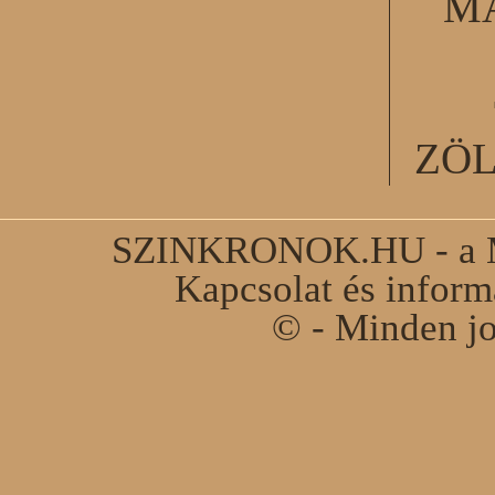
M
ZÖ
SZINKRONOK.HU - a Ma
Kapcsolat és infor
© - Minden jo