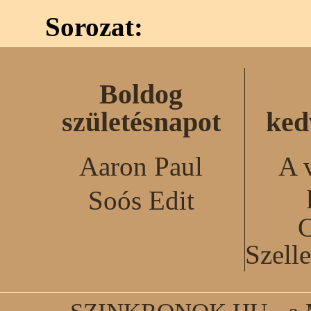
Sorozat:
Boldog
születésnapot
ked
Aaron Paul
A 
Soós Edit
C
Szell