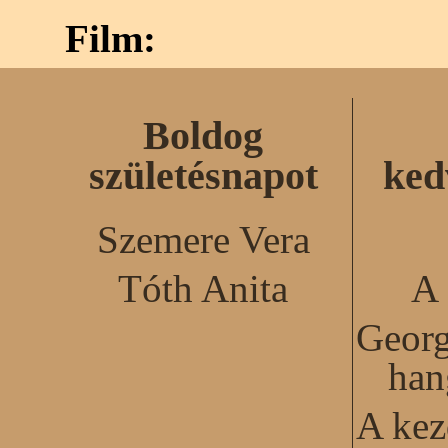
Film:
Boldog
születésnapot
ked
Szemere Vera
Tóth Anita
A 
Georg
han
A kez