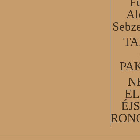
F
Al
Sebze
TA
PA
N
EL
ÉJ
RON