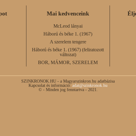
pot
Mai kedvenceink
Élj
McLeod lányai
Háború és béke 1. (1967)
A szerelem tengere
Háború és béke 1. (1967) (feliratozott
változat)
BOR, MÁMOR, SZERELEM
SZINKRONOK.HU - a Magyarszinkron.hu adatbázisa
Kapcsolat és információ:
adat@szinkronok.hu
© - Minden jog fenntartva - 2021.