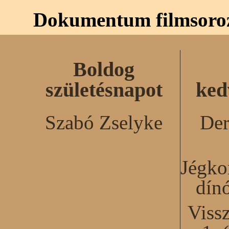
Dokumentum filmsoro
Boldog
születésnapot
ked
Szabó Zselyke
Der
Jégko
dín
Viss