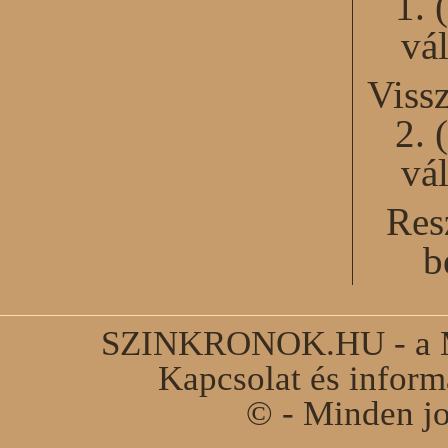
1. 
vál
Viss
2. 
vál
Res
b
SZINKRONOK.HU - a Ma
Kapcsolat és infor
© - Minden jo