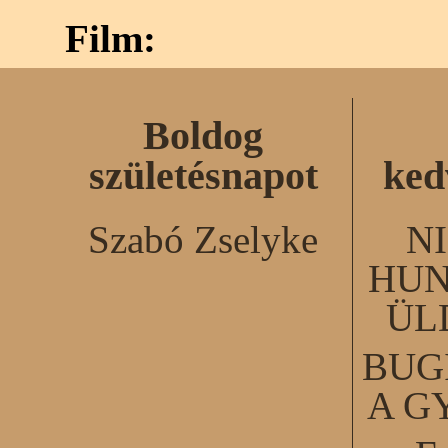
Film:
Boldog
születésnapot
ked
Szabó Zselyke
N
HUN
ÜL
BUG
A G