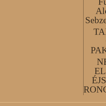
F
Al
Sebze
TA
PA
N
EL
ÉJ
RON