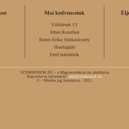
pot
Mai kedvenceink
Élj
Válótársak 1/1
Jóban Rosszban
Bartos Erika: Sünkarácsony
Honfoglaló
Ernő beköltözik
SZINKRONOK.HU - a Magyarszinkron.hu adatbázisa
Kapcsolat és információ:
adat@szinkronok.hu
© - Minden jog fenntartva - 2021.