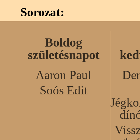
Sorozat:
Boldog
születésnapot
ked
Aaron Paul
Der
Soós Edit
Jégko
dín
Viss