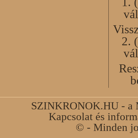
1. 
vál
Viss
2. 
vál
Res
b
SZINKRONOK.HU - a Ma
Kapcsolat és infor
© - Minden jo