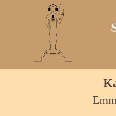
Ka
Emme