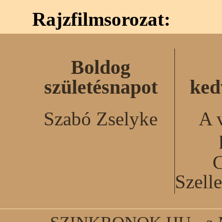
Rajzfilmsorozat:
Boldog
születésnapot
ked
Szabó Zselyke
A 
C
Szell