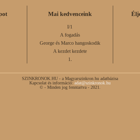
pot
Mai kedvenceink
Élj
I/1
A fogadás
George és Marco hangoskodik
A kezdet kezdete
1.
SZINKRONOK.HU - a Magyarszinkron.hu adatbázisa
Kapcsolat és információ:
adat@szinkronok.hu
© - Minden jog fenntartva - 2021.