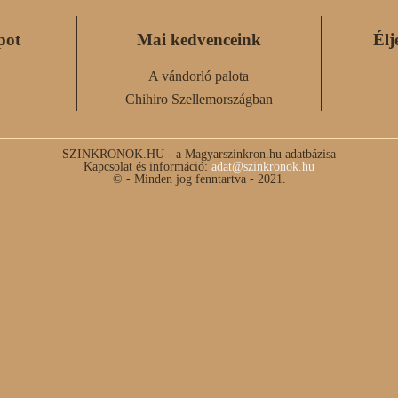
pot
Mai kedvenceink
Élj
A vándorló palota
Chihiro Szellemországban
SZINKRONOK.HU - a Magyarszinkron.hu adatbázisa
Kapcsolat és információ:
adat@szinkronok.hu
© - Minden jog fenntartva - 2021.