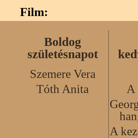
Film:
Boldog
születésnapot
ked
Szemere Vera
Tóth Anita
A 
Georg
han
A kez