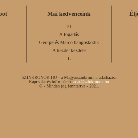
pot
Mai kedvenceink
Élj
I/1
A fogadás
George és Marco hangoskodik
A kezdet kezdete
1.
SZINKRONOK.HU - a Magyarszinkron.hu adatbázisa
Kapcsolat és információ:
adat@szinkronok.hu
© - Minden jog fenntartva - 2021.