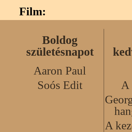
Film:
Boldog
születésnapot
ked
Aaron Paul
Soós Edit
A 
Georg
han
A kez