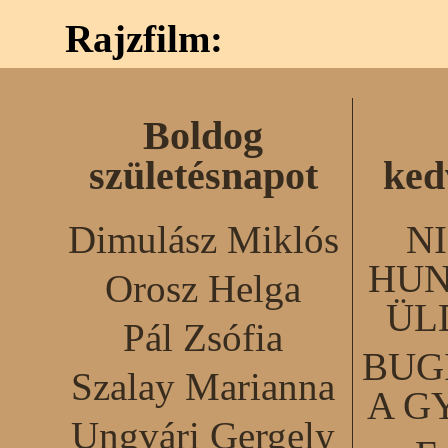
Rajzfilm:
Boldog
születésnapot
ked
Dimulász Miklós
N
HUN
Orosz Helga
ÜL
Pál Zsófia
BUG
Szalay Marianna
A G
Ungvári Gergely