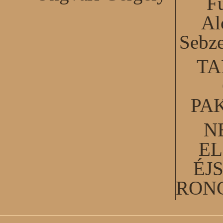
F
Al
Sebze
TA
PA
N
EL
ÉJ
RON