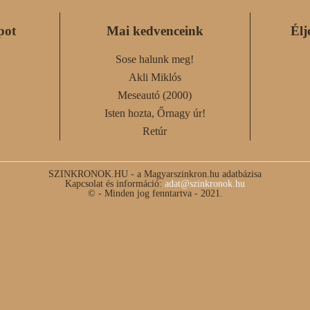
pot
Mai kedvenceink
Élj
Sose halunk meg!
Akli Miklós
Meseautó (2000)
Isten hozta, Őrnagy úr!
Retúr
SZINKRONOK.HU - a Magyarszinkron.hu adatbázisa
Kapcsolat és információ:
adat@szinkronok.hu
© - Minden jog fenntartva - 2021.