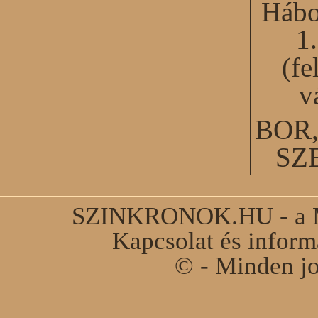
Hábo
1
(fe
v
BOR
SZ
SZINKRONOK.HU - a Ma
Kapcsolat és infor
© - Minden jo