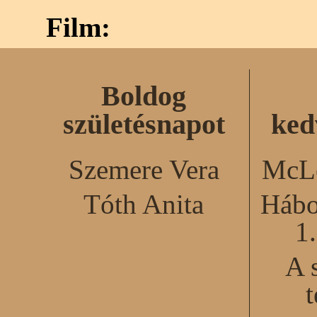
Film:
Boldog
születésnapot
ked
Szemere Vera
McLe
Tóth Anita
Hábo
1
A 