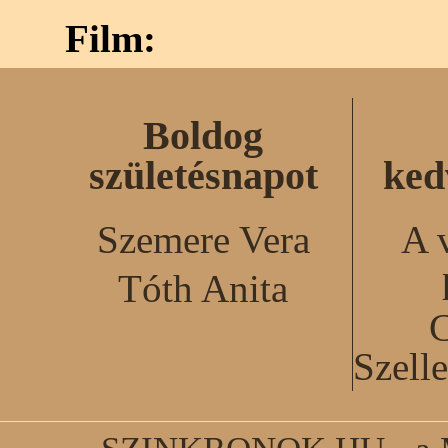
Film:
Boldog
születésnapot
ked
Szemere Vera
A 
Tóth Anita
C
Szell