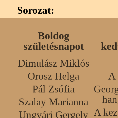
Sorozat:
Boldog
születésnapot
ked
Dimulász Miklós
Orosz Helga
A 
Pál Zsófia
Georg
han
Szalay Marianna
A kez
Ungvári Gergely