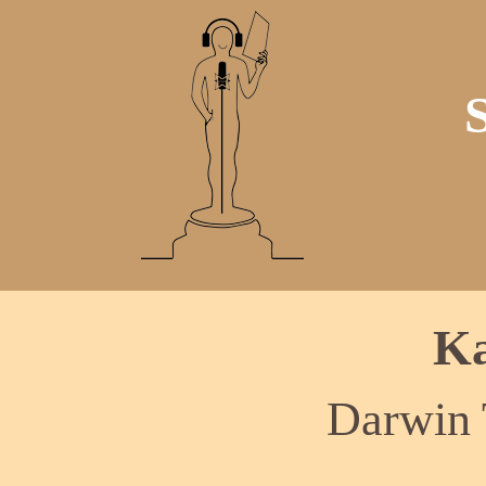
Ka
Darwin 