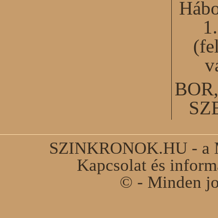
Hábo
1
(fe
v
BOR
SZ
SZINKRONOK.HU - a Ma
Kapcsolat és infor
© - Minden jo