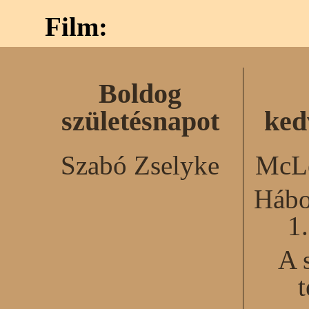
Film:
Boldog
születésnapot
ked
Szabó Zselyke
McLe
Hábo
1
A 