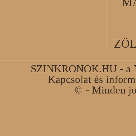
M
ZÖ
SZINKRONOK.HU - a Ma
Kapcsolat és infor
© - Minden jo