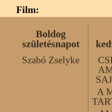
Film:
Boldog
születésnapot
ked
Szabó Zselyke
CS
AM
SA
A 
TA