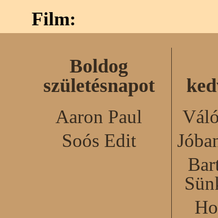
Film:
Boldog
születésnapot
ked
Aaron Paul
Váló
Soós Edit
Jóba
Bar
Sün
Ho