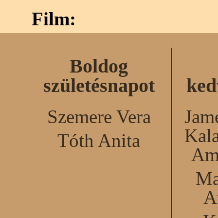
Film:
Boldog
születésnapot
ked
Szemere Vera
Jame
Kal
Tóth Anita
Am
Ma
A