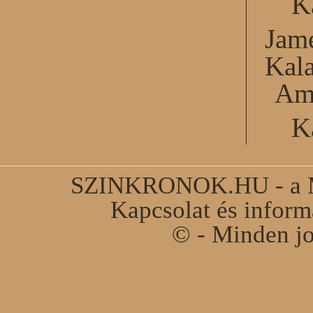
K
Jame
Kal
Am
K
SZINKRONOK.HU - a Ma
Kapcsolat és infor
© - Minden jo