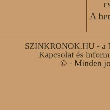
c
A he
SZINKRONOK.HU - a Ma
Kapcsolat és infor
© - Minden jo