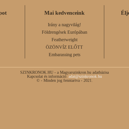
pot
Mai kedvenceink
Élj
Irány a nagyvilág!
Földrengések Európában
Featherweight
ÖZÖNVÍZ ELŐTT
Embarassing pets
SZINKRONOK.HU - a Magyarszinkron.hu adatbázisa
Kapcsolat és információ:
adat@szinkronok.hu
© - Minden jog fenntartva - 2021.